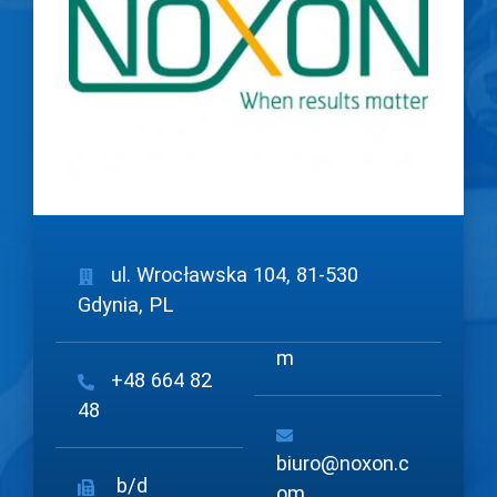
ul. Wrocławska 104, 81-530
Gdynia, PL
m
+48 664 82
48
biuro@noxon.c
b/d
om