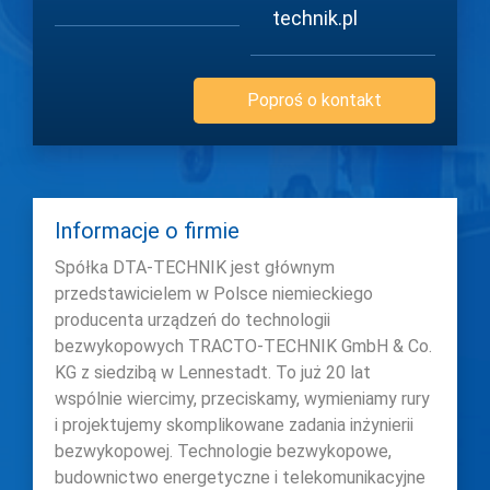
technik.pl
Poproś o kontakt
Informacje o firmie
Spółka DTA-TECHNIK jest głównym
przedstawicielem w Polsce niemieckiego
producenta urządzeń do technologii
bezwykopowych TRACTO-TECHNIK GmbH & Co.
KG z siedzibą w Lennestadt. To już 20 lat
wspólnie wiercimy, przeciskamy, wymieniamy rury
i projektujemy skomplikowane zadania inżynierii
bezwykopowej. Technologie bezwykopowe,
budownictwo energetyczne i telekomunikacyjne